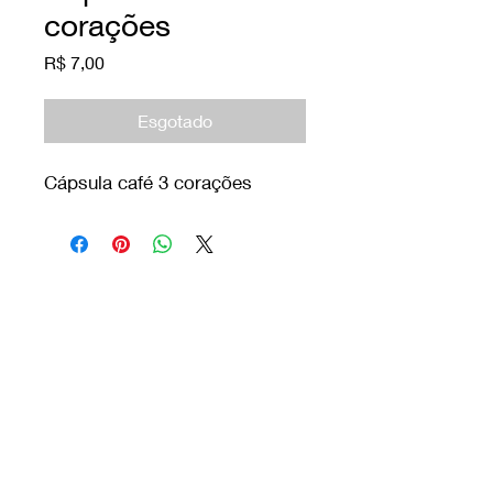
corações
Preço
R$ 7,00
Esgotado
Cápsula café 3 corações
Orixás Residences
© 2020 Vila dos Orixás Boutique Hotel
INCORPORADORA ORIXAS RESIDENCES | CPF/CNPJ:
12.345.678
/0000-01 Endereço: Praia do Encanto S/N,
Morro de São Paulo, Cairu, BA,
45428-000
E-mail: