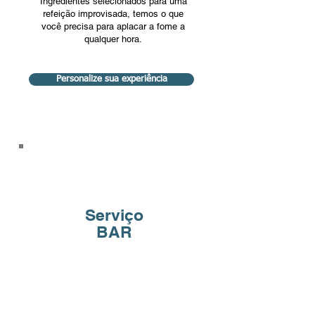
Ingredientes selecionados para uma
refeição improvisada, temos o que
você precisa para aplacar a fome a
qualquer hora.
Personalize sua experiência
Serviço
BAR
Procurando algo especial? Eleve sua
experiência com nosso serviço de bar
exclusivo entregues diretamente a você
sem sair da sua casa!